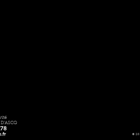
vité
 D'ASCQ
 78
.fr
© 20