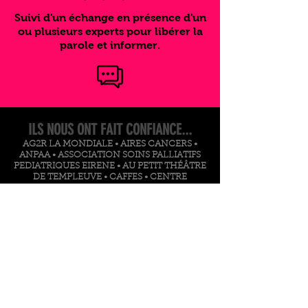
Suivi d'un échange en présence d'un
ou plusieurs experts pour libérer la
parole et informer.
ILS NOUS ONT FAIT CONFIANCE...
AG2R LA MONDIALE • AIRES CANCERS •
ANPAA • ASSOCIATION SOINS PALLIATIFS
PEDIATRIQUES EIRENE • AU PETIT THÉÂTRE
DE TEMPLEUVE • CAFFES • CENTRE
HOSPITALIER DE CALAIS • CENTRE
REGIONAL DE COORDINATION DES
DEPISTAGES DES CANCERS HAUTS DE
FRANCE • CENTRES HOSPITALIERS (LILLE,
DOUAI...) • CENTRES SOCIAUX • CERAINO •
CLIC • COLLINE AC EPP • COMMUNAUTÉS
DE COMMUNES • CONSEILS
DÉPARTEMENTAUX (59 ET 62) • CPAM • CRÉA
FIRST • CRFPE • CROUS • DDB HEALTH •
DDEC (DIRECTION DIOCESAINE
ENSEIGNEMENT CATHOLIQUE) • ERC •