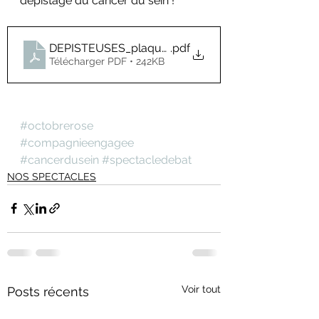
dépistage du cancer du sein ! 
DEPISTEUSES_plaquette
.pdf
Télécharger PDF • 242KB
#octobrerose
#compagnieengagee
#cancerdusein
#spectacledebat
NOS SPECTACLES
Voir tout
Posts récents