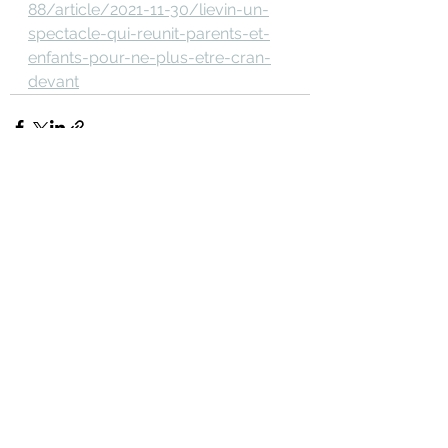
88/article/2021-11-30/lievin-un-
spectacle-qui-reunit-parents-et-
enfants-pour-ne-plus-etre-cran-
devant
Voir tout
Posts récents