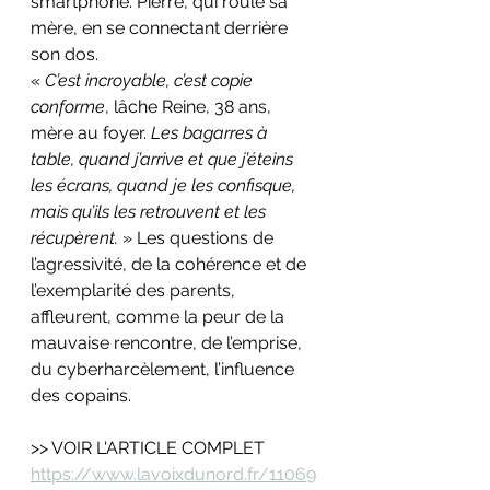
smartphone. Pierre, qui roule sa 
mère, en se connectant derrière 
son dos.
« 
C’est incroyable, c’est copie 
conforme
, lâche Reine, 38 ans, 
mère au foyer. 
Les bagarres à 
table, quand j’arrive et que j’éteins 
les écrans, quand je les confisque, 
mais qu’ils les retrouvent et les 
récupèrent.
 » Les questions de 
l’agressivité, de la cohérence et de 
l’exemplarité des parents, 
affleurent, comme la peur de la 
mauvaise rencontre, de l’emprise, 
du cyberharcèlement, l’influence 
des copains.
>> VOIR L'ARTICLE COMPLET 
https://www.lavoixdunord.fr/11069