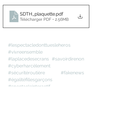
SDTH_plaquette
.pdf
Télécharger PDF • 2.56MB
#lespectacledonttuesleheros
#vivreensemble
#laplacedesecrans
#savoirdirenon
#cyberharcèlement
#sécuritéroutière
#fakenews
#égalitéfillesgarçons
#spectacleinteractif
NOS SPECTACLES